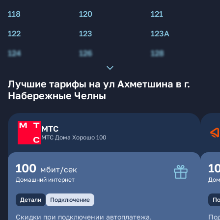
118
120
121
122
123
123А
124
126
128
Лучшие тарифы на ул Ахметшина в г.
Набережные Челны
МТС
МТС Дома Хорошо 100
100
1
мбит/сек
Домашний интернет
Дом
Детали
Подключение
По
Скидки при подключении автоплатежа.
По