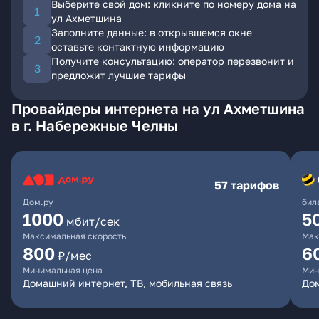
Выберите свой дом: кликните по номеру дома на
ул Ахметшина
Заполните данные: в открывшемся окне
оставьте контактную информацию
Получите консультацию: оператор перезвонит и
предложит лучшие тарифы
Провайдеры интернета на ул Ахметшина
в г. Набережные Челны
57 тарифов
Дом.ру
бил
1000
5
мбит/сек
Максимальная скорость
Мак
800
6
₽/мес
Минимальная цена
Мин
Домашний интернет, ТВ, мобильная связь
Дом