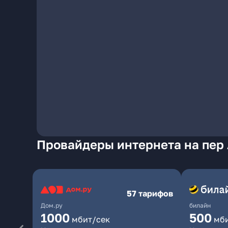
Провайдеры интернета на пер 
57 тарифов
Дом.ру
билайн
1000
500
мбит/сек
мб