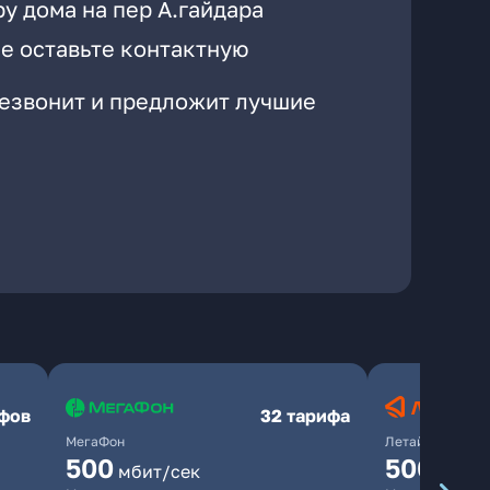
у дома на пер А.гайдара
е оставьте контактную
резвонит и предложит лучшие
ифов
32 тарифа
МегаФон
Летай
500
500
мбит/сек
мбит/