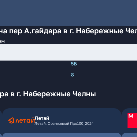
на пер А.гайдара в г. Набережные Че
ом
5Б
8
ра в г. Набережные Челны
Летай
Летай. Оранжевый Про100_2024