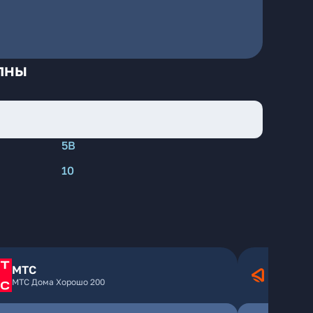
лны
5В
10
МТС
МТС Дома Хорошо 200