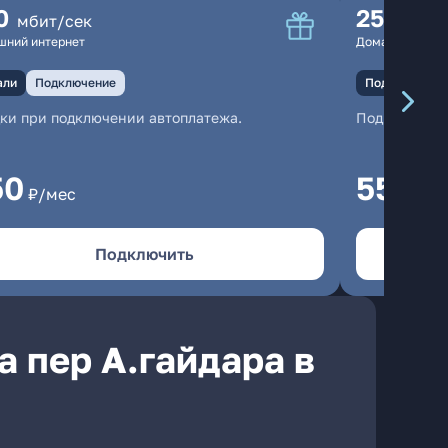
0
250
мбит/сек
мбит
шний интернет
Домашний инте
али
Подключение
Подключение
ки при подключении автоплатежа.
Подключени
50
550
₽/мес
₽/м
Подключить
 пер А.гайдара в