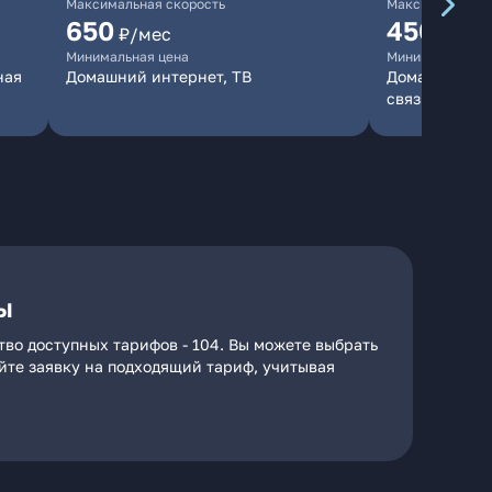
Максимальная скорость
Максимальная 
650
450
₽/мес
₽/мес
Минимальная цена
Минимальная ц
ная
Домашний интернет, ТВ
Домашний инт
связь
ы
тво доступных тарифов - 104. Вы можете выбрать
айте заявку на подходящий тариф, учитывая