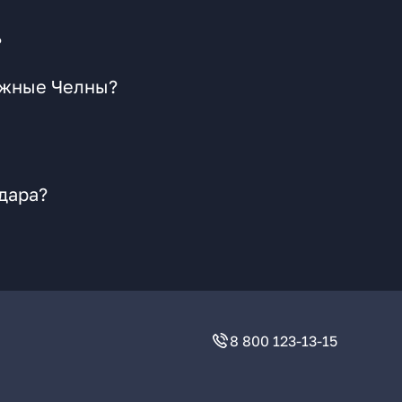
?
режные Челны?
дара?
8 800 123-13-15