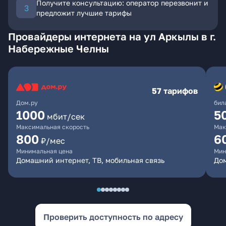
Получите консультацию: оператор перезвонит и
предложит лучшие тарифы
Провайдеры интернета на ул Аркылы в г.
Набережные Челны
57 тарифов
Дом.ру
бил
1000
5
мбит/сек
Максимальная скорость
Мак
800
6
₽/мес
Минимальная цена
Мин
Домашний интернет, ТВ, мобильная связь
Дом
Проверить доступность по адресу