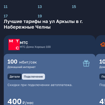
11
13
15
17
19
Лучшие тарифы на ул Аркылы в г.
Набережные Челны
МТС
МТС Дома Хорошо 100
100
1
мбит/сек
Домашний интернет
Дом
Детали
Подключение
По
Скидки при подключении автоплатежа.
По
400
4
₽/мес