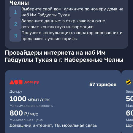
Челны
Выберите свой дом: кликните по номеру дома на
наб Им Габдуллы Тукая
Заполните данные: в открывшемся окне
оставьте контактную информацию
Получите консультацию: оператор перезвонит и
предложит лучшие тарифы
Провайдеры интернета на наб Им
Габдуллы Тукая в г. Набережные Челны
57 тарифов
Дом.ру
бил
1000
5
мбит/сек
Максимальная скорость
Мак
800
6
₽/мес
Минимальная цена
Мин
Домашний интернет, ТВ, мобильная связь
Дом