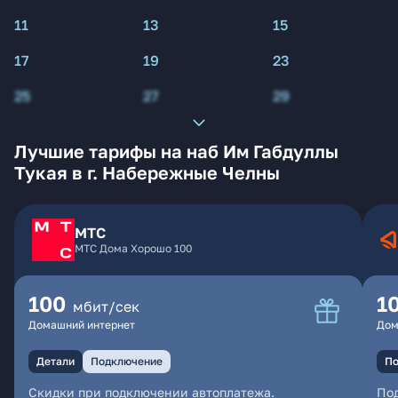
11
13
15
17
19
23
25
27
29
Лучшие тарифы на наб Им Габдуллы
Тукая в г. Набережные Челны
МТС
МТС Дома Хорошо 100
100
1
мбит/сек
Домашний интернет
Дом
Детали
Подключение
По
Скидки при подключении автоплатежа.
По