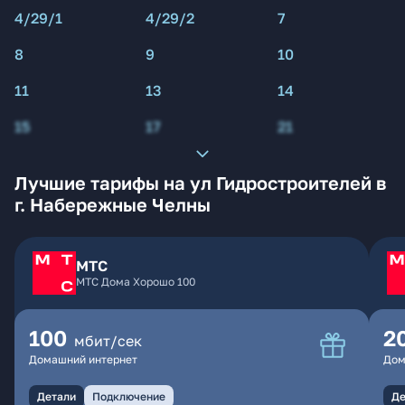
4/29/1
4/29/2
7
8
9
10
11
13
14
15
17
21
Лучшие тарифы на ул Гидростроителей в
г. Набережные Челны
МТС
МТС Дома Хорошо 100
100
2
мбит/сек
Домашний интернет
Дом
Детали
Подключение
Де